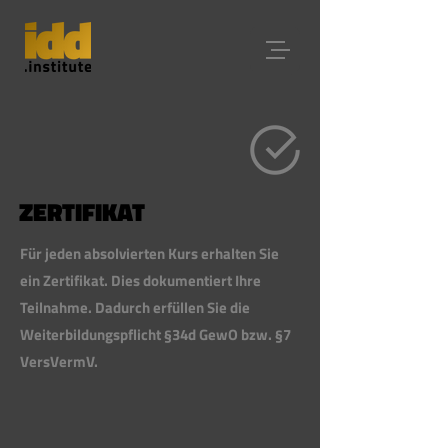
ZERTIFIKAT
Für jeden absolvierten Kurs erhalten Sie
ein Zertifikat. Dies dokumentiert Ihre
Teilnahme. Dadurch erfüllen Sie die
Weiterbildungspflicht §34d GewO bzw. §7
VersVermV.