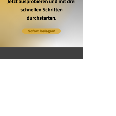
Jetzt ausprobieren und mit drei
schnellen Schritten
durchstarten.
Sofort loslegen!
Das Angebot richtet sich vor allem an Geschäftskunden, Unternehmen,
Gewerbetreibende & selbständige Freiberufler im Sinne §14 BGB. Die angegebenen
Preise verstehen sich daher zzgl. MwSt.
Kurse
Beschwerdegespräch
Beschwerdemanagement Know How
Beschwerdemanagement Prozesse