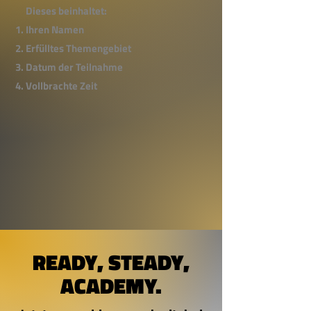
Dieses beinhaltet:
Ihren Namen
Erfülltes Themengebiet
Datum der Teilnahme
Vollbrachte Zeit
READY, STEADY,
ACADEMY.