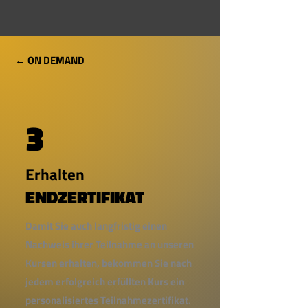
←
ON DEMAND
3
Erhalten
ENDZERTIFIKAT
Damit Sie auch langfristig einen
Nachweis ihrer Teilnahme an unseren
Kursen erhalten, bekommen Sie nach
jedem erfolgreich erfüllten Kurs ein
personalisiertes Teilnahmezertifikat.