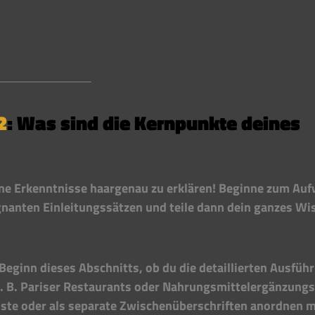
2
: Was sind die Kernpunkte deines 
ine Erkenntnisse haargenau zu erklären! Beginne zum Au
nanten Einleitungssätzen und teile dann dein ganzes Wi
 Beginn dieses Abschnitts, ob du die detaillierten Ausfüh
. B. Pariser Restaurants oder Nahrungsmittelergänzungs
iste oder als separate Zwischenüberschriften anordnen m