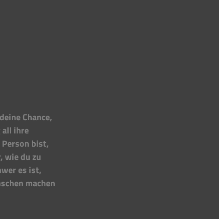
 deine Chance, 
all ihre 
Person bist, 
, wie du zu 
wer es ist, 
enschen machen 