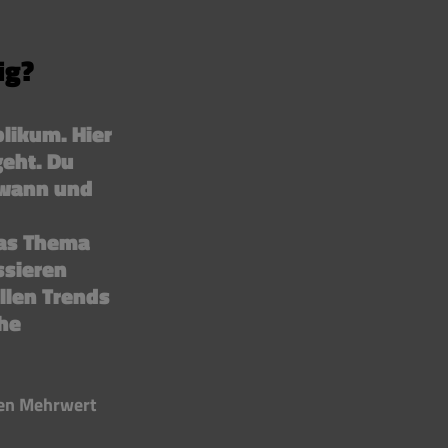
ig?
likum. Hier 
eht. Du 
 wann und 
as Thema 
ssieren 
llen Trends 
he 
den Mehrwert 