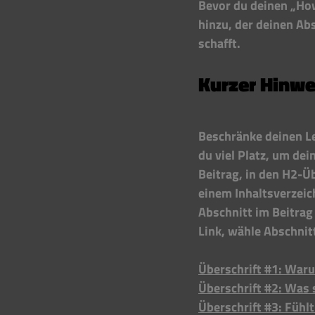
Bevor du deinen „How
hinzu, der deinen Ab
schafft. 
Kurzer Hinwe
Beschränke deinen Le
du viel Platz, um de
Beitrag, in den H2-Üb
einem Inhaltsverzeic
Abschnitt im Beitrag
Link, wähle Abschnit
Überschrift #1: Waru
Überschrift #2: Was 
Überschrift #3: Fühlt