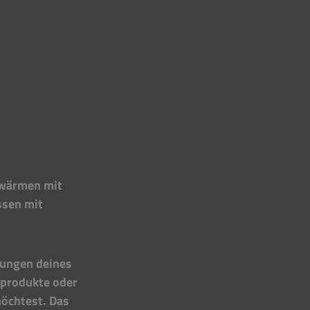
fwärmen mit 
ssen mit 
rungen deines 
produkte oder 
öchtest. Das 