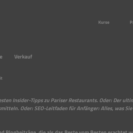
Kurse
P
e
Verkauf
it
besten Insider-Tipps zu Pariser Restaurants. Oder: Der ulti
tteln. Oder: SEO-Leitfaden für Anfänger: Alles, was Sie
nd Blogbeiträge, die als das Beste vom Besten erachtet w