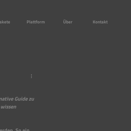
akete
Plattform
Über
Kontakt
mative Guide zu 
 wissen 
erden. So ein 