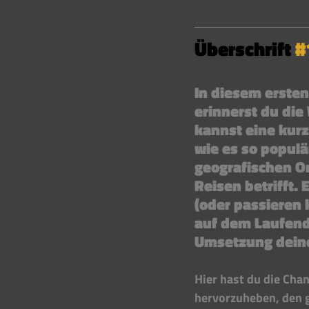
Überschrift 
#
In diesem ersten
erinnerst du die
kannst eine kur
wie es so populä
geografischen O
Reisen betrifft.
(oder passieren 
auf dem Laufende
Umsetzung deine
Hier hast du die Cha
hervorzuheben, den g