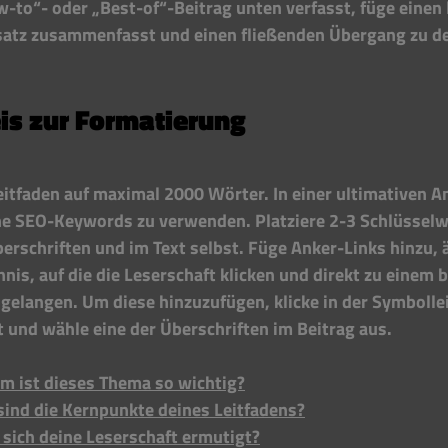
-to“- oder „Best-of“-Beitrag unten verfasst, füge einen l
satz zusammenfasst und einen fließenden Übergang zu de
is zur Formatierung
itfaden auf maximal 2000 Wörter. In einer ultimativen An
ine SEO-Keywords zu verwenden. Platziere 2-3 Schlüsselw
erschriften und im Text selbst. Füge Anker-Links hinzu, ä
hnis, auf die die Leserschaft klicken und direkt zu einem
 gelangen. Um diese hinzuzufügen, klicke in der Symbollei
t und wähle eine der Überschriften im Beitrag aus.
m ist dieses Thema so wichtig?
sind die Kernpunkte deines Leitfadens?
 sich deine Leserschaft ermutigt?