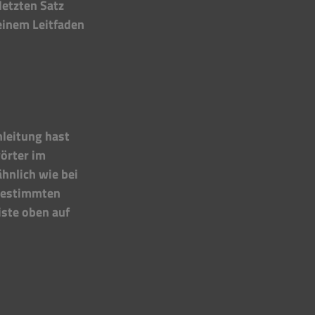
etzten Satz 
inem Leitfaden 
leitung hast 
örter im 
hnlich wie bei 
 bestimmten 
ste oben auf 