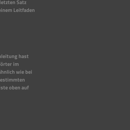
etzten Satz 
inem Leitfaden 
leitung hast 
örter im 
hnlich wie bei 
 bestimmten 
ste oben auf 