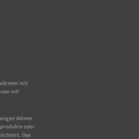
fwärmen mit 
ssen mit 
rungen deines 
produkte oder 
öchtest. Das 