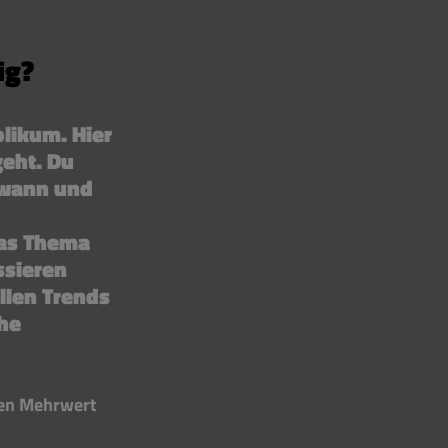
ig?
likum. Hier 
eht. Du 
 wann und 
as Thema 
ssieren 
llen Trends 
he 
den Mehrwert 