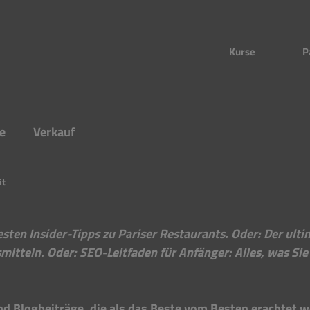
Kurse
P
e
Verkauf
it
besten Insider-Tipps zu Pariser Restaurants. Oder: Der ulti
tteln. Oder: SEO-Leitfaden für Anfänger: Alles, was Sie
nd Blogbeiträge, die als das Beste vom Besten erachtet w