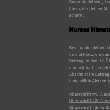
Bevor du deinen „How
hinzu, der deinen Ab
schafft. 
Kurzer Hinwe
Beschränke deinen Le
du viel Platz, um de
Beitrag, in den H2-Üb
einem Inhaltsverzeic
Abschnitt im Beitrag
Link, wähle Abschnit
Überschrift #1: Waru
Überschrift #2: Was 
Überschrift #3: Fühlt