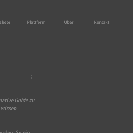
akete
Plattform
Über
Kontakt
mative Guide zu 
 wissen 
erden. So ein 