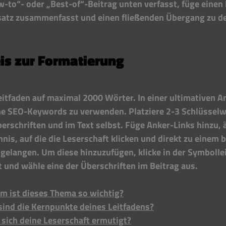
-to“- oder „Best-of“-Beitrag unten verfasst, füge einen l
satz zusammenfasst und einen fließenden Übergang zu de
is zur Formatierung
itfaden auf maximal 2000 Wörter. In einer ultimativen An
ine SEO-Keywords zu verwenden. Platziere 2-3 Schlüsselw
erschriften und im Text selbst. Füge Anker-Links hinzu, ä
hnis, auf die die Leserschaft klicken und direkt zu einem
 gelangen. Um diese hinzuzufügen, klicke in der Symbollei
t und wähle eine der Überschriften im Beitrag aus.
m ist dieses Thema so wichtig?
sind die Kernpunkte deines Leitfadens?
 sich deine Leserschaft ermutigt?