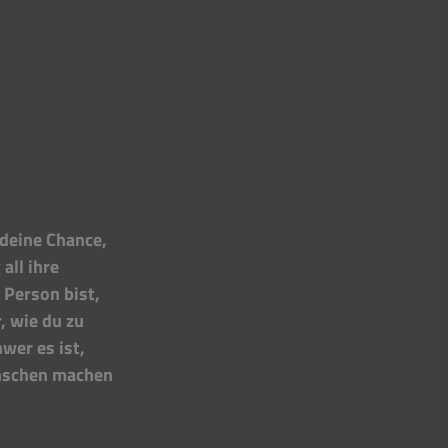
 deine Chance, 
all ihre 
Person bist, 
, wie du zu 
wer es ist, 
enschen machen 