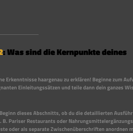
2
: Was sind die Kernpunkte deines 
ine Erkenntnisse haargenau zu erklären! Beginne zum Au
nanten Einleitungssätzen und teile dann dein ganzes Wi
 Beginn dieses Abschnitts, ob du die detaillierten Ausfüh
. B. Pariser Restaurants oder Nahrungsmittelergänzungs
iste oder als separate Zwischenüberschriften anordnen m